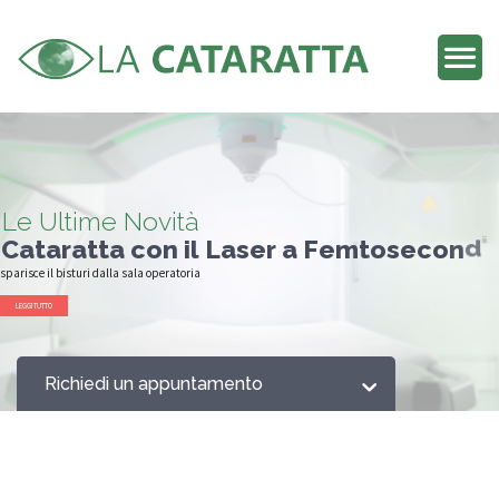
L
e
U
l
t
i
m
e
N
o
v
i
t
à
C
a
t
a
r
a
t
t
a
c
o
n
i
l
L
a
s
e
r
a
F
e
m
t
o
s
e
c
o
n
d
i
:
sparisce il bisturi dalla sala operatoria
LEGGI TUTTO
Richiedi un appuntamento